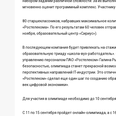
набором заданий различной сложности. За их выполн
мгновенно оценит программный комплекс. Участнику
80 старшеклассников, набравших максимальное колич
«Ростелекома». По его результатам 60 человек отпра
ноября, образовательный центр «Сириус»).
В последующем компания будет привлекать на стаж
образовательную триаду «школа-вуз-работодатель».
управлению персоналом ПАО «Ростелеком» Галина Р
безопасностью, олимпиада станет прекрасной возмо
перспективных направлений IT-индустрии. Это отлич
«Ростелеком» сделал еще один шаг по созданию обр
век цифровой экономики».
Для участия в олимпиаде необходимо до 10 сентября
С 11 по 15 сентября пройдет онлайн-олимпиада, а с 