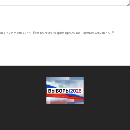
авить комментарий. Все комментарии проходят премодерацию.
*