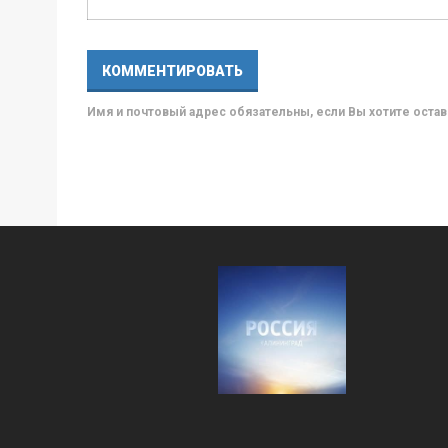
Имя и почтовый адрес обязательны, если Вы хотите ост