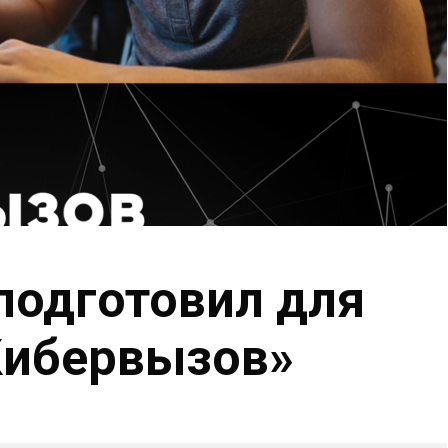
подготовил для
Кибервызов»