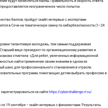
ение будут начисляться баллы. Правильность и скорость ответа
 предоставляется неограниченное число попыток.
ество баллов, пройдут скайп-интервью с экспертами
вятся в Сочи на тематическую смену по кибербезопасности (1–24
ировки талантливую молодежь, тем самым поддерживая
 Старший вице-президент по организационному развитию и
ысакова отметила: «Для ребят, увлеченных информационной
жностью найти применение своим знаниям в одном из
ный шанс для профессионального становления в отрасли.
азовательных программ, помогающих детям выбрать профессию в
 зарегистрироваться на сайте
https://cyberchallenge.rt.ru/
.
16 по 19 сентября – скайп-интервью с финалистами. Результаты