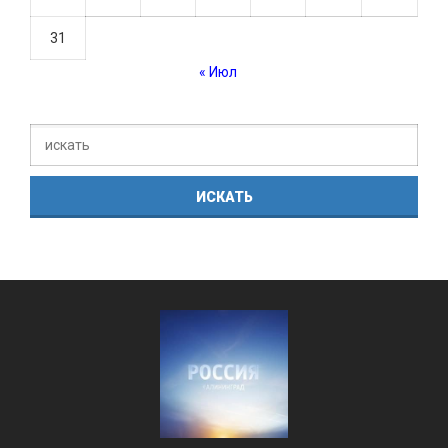
31
« Июл