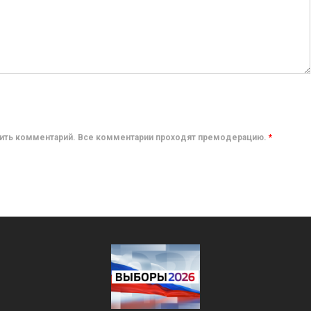
авить комментарий. Все комментарии проходят премодерацию.
*