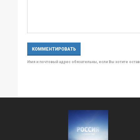
Имя и почтовый адрес обязательны, если Вы хотите ост