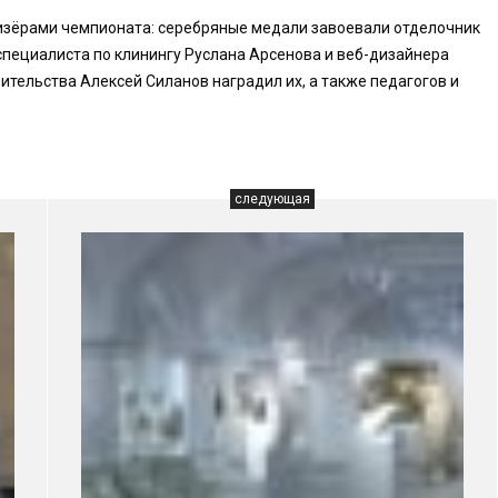
изёрами чемпионата: серебряные медали завоевали отделочник
специалиста по клинингу Руслана Арсенова и веб-дизайнера
тельства Алексей Силанов наградил их, а также педагогов и
следующая