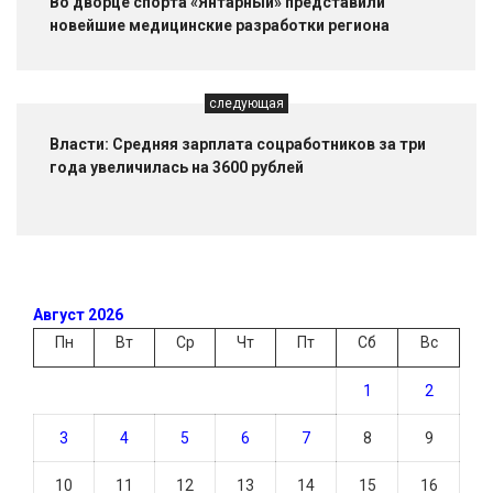
Во дворце спорта «Янтарный» представили
новейшие медицинские разработки региона
следующая
Власти: Средняя зарплата соцработников за три
года увеличилась на 3600 рублей
Август 2026
Пн
Вт
Ср
Чт
Пт
Сб
Вс
1
2
3
4
5
6
7
8
9
10
11
12
13
14
15
16