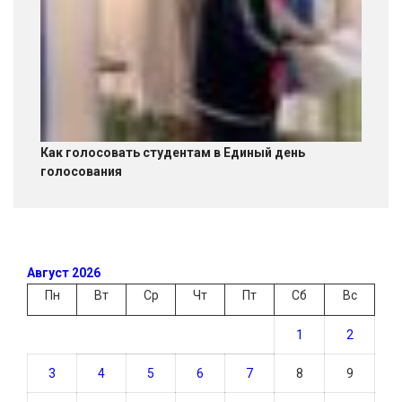
Как голосовать студентам в Единый день
голосования
Август 2026
Пн
Вт
Ср
Чт
Пт
Сб
Вс
1
2
3
4
5
6
7
8
9