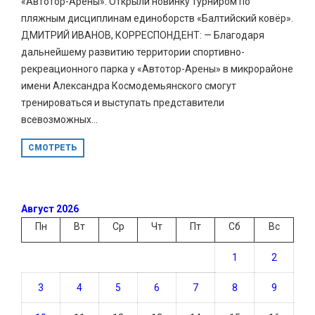
«Автотор-Арены». Открыли новинку турниром по
пляжным дисциплинам единоборств «Балтийский ковёр».
ДМИТРИЙ ИВАНОВ, КОРРЕСПОНДЕНТ: — Благодаря
дальнейшему развитию территории спортивно-
рекреационного парка у «Автотор-Арены» в микрорайоне
имени Александра Космодемьянского смогут
тренироваться и выступать представители
всевозможных...
СМОТРЕТЬ
Август 2026
Пн
Вт
Ср
Чт
Пт
Сб
Вс
1
2
3
4
5
6
7
8
9