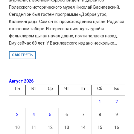
Полесского исторического музея Николай Василевский.
Сегодня он был гостем программы «Доброе утро,
Калининград». Сам он по происхождению цыган. Родился
в кочевом таборе. Интересоваться культурой и
фольклором цыган начал давно, почти полвека назад.
Ему сейчас 68 лет. У Василевского издано несколько...
СМОТРЕТЬ
Август 2026
Пн
Вт
Ср
Чт
Пт
Сб
Вс
1
2
3
4
5
6
7
8
9
10
11
12
13
14
15
16