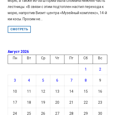
морю, а также из-за шторма была сломана нижняя часть
лестницы. «В связи с этим подтоплен настил перехода к
морю, напротив Визит-центра «Музейный комплекс», 14-й
км косы. Просим не...
СМОТРЕТЬ
Август 2026
Пн
Вт
Ср
Чт
Пт
Сб
Вс
1
2
3
4
5
6
7
8
9
10
11
12
13
14
15
16
17
18
19
20
21
22
23
24
25
26
27
28
29
30