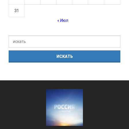
31
« Июл