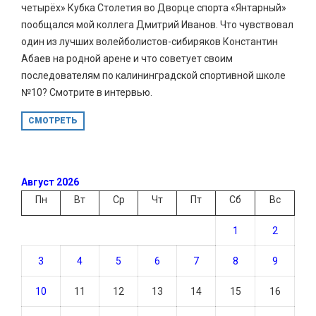
четырёх» Кубка Столетия во Дворце спорта «Янтарный»
пообщался мой коллега Дмитрий Иванов. Что чувствовал
один из лучших волейболистов-сибиряков Константин
Абаев на родной арене и что советует своим
последователям по калининградской спортивной школе
№10? Смотрите в интервью.
СМОТРЕТЬ
Август 2026
Пн
Вт
Ср
Чт
Пт
Сб
Вс
1
2
3
4
5
6
7
8
9
10
11
12
13
14
15
16