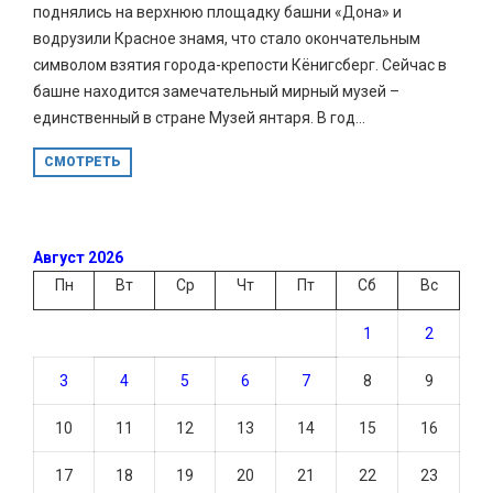
поднялись на верхнюю площадку башни «Дона» и
водрузили Красное знамя, что стало окончательным
символом взятия города-крепости Кёнигсберг. Сейчас в
башне находится замечательный мирный музей –
единственный в стране Музей янтаря. В год...
СМОТРЕТЬ
Август 2026
Пн
Вт
Ср
Чт
Пт
Сб
Вс
1
2
3
4
5
6
7
8
9
10
11
12
13
14
15
16
17
18
19
20
21
22
23