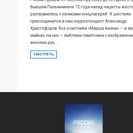
бывшем Пальмникене 72 года назад нацисты жест
расправились с узниками концлагерей. К шествию
присоединился и наш корреспондент Александр
Христофоров. Все участники «Марша жизни» — в яр
майках, на них — эмблема памятника с изображен
женских рук,...
СМОТРЕТЬ