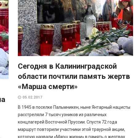
Сегодня в Калининградской
области почтили память жертв
«Марша смерти»
ша
05.02.2017
В 1945 в поселке Пальмникен, ныне Янтарный нацисты
расстреляли 7 тысяч узников из различных
концлагерей Восточной Пруссии. Спустя 72 года
маршрут повторили участники этой траурной акции,
которую назвали «Марш жизни» в память о жертвах
В