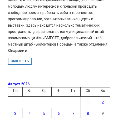
молодым людям интересно и с пользой проводить
свободное время: пробовать себя в творчестве,
программировании, организовывать концерты и
выставки. Здесь находится несколько тематических
пространств, где располагаются муниципальный штаб
взаимопомощи #МЫВМЕСТЕ, добровольческий штаб,
местный штаб «Волонтеров Победы», а также отделения
Юнармии и...
СМОТРЕТЬ
Август 2026
Пн
Вт
Ср
Чт
Пт
Сб
Вс
1
2
3
4
5
6
7
8
9