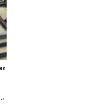
ки
 из