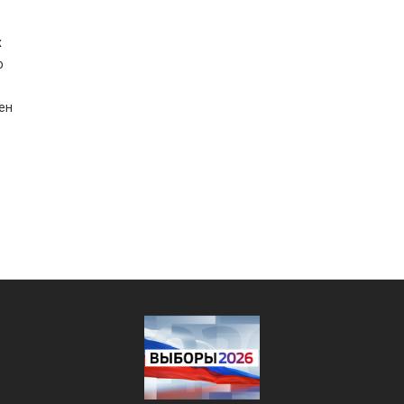
х
о
ен