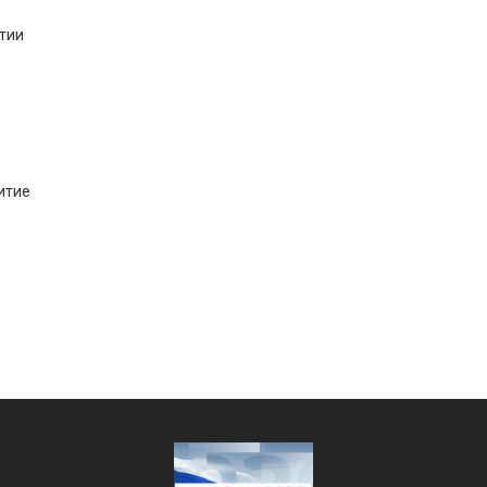
тии
итие