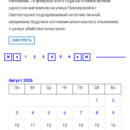
Напомним, 16 февраля этого года на стоянке вблизи
одного из магазинов на улице Пионерской в г.
Светлогорске подозреваемый на почве личной
неприязни, будучи в состоянии алкогольного опьянения,
с целью убийства попытался...
СМОТРЕТЬ
1
2
3
4
5
6
Август 2026
Пн
Вт
Ср
Чт
Пт
Сб
Вс
1
2
3
4
5
6
7
8
9
10
11
12
13
14
15
16