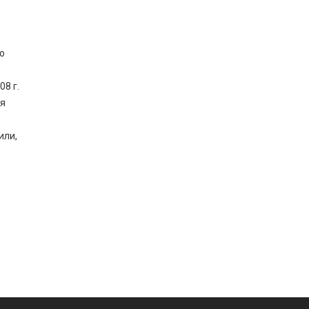
о
8 г.
ля
или,