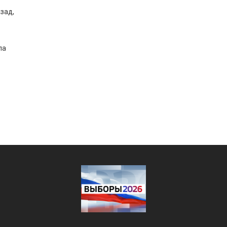
зад,
ла