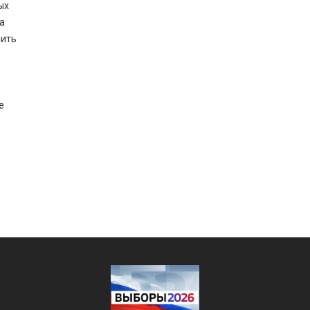
ых
а
нить
е