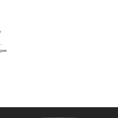
е
-
рии.