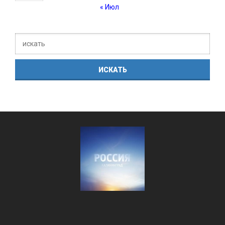
« Июл