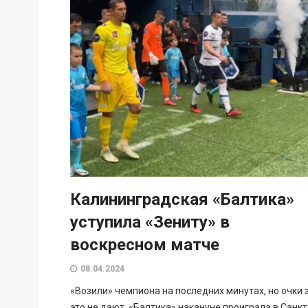
Калининградская «Балтика»
уступила «Зениту» в
воскресном матче
08.04.2024
«Возили» чемпиона на последних минутах, но очки 
это не дают. «Балтика» накануне проиграла в Санкт