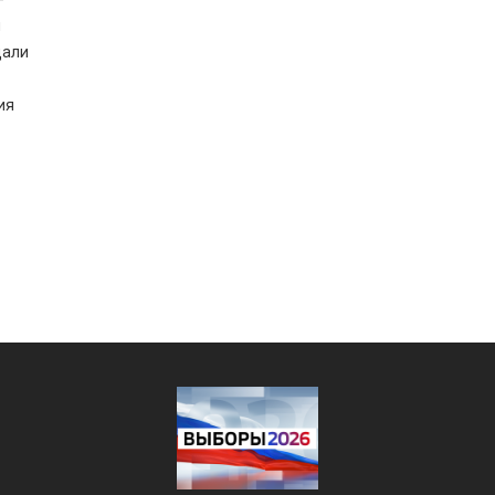
л
дали
ия