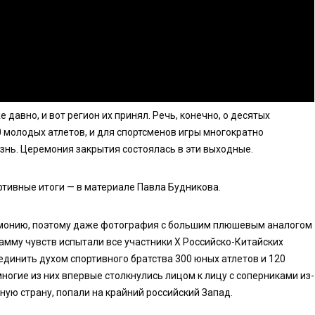
 давно, и вот регион их принял. Речь, конечно, о десятых
0 молодых атлетов, и для спортсменов игры многократно
нь. Церемония закрытия состоялась в эти выходные.
ртивные итоги — в материале Павла Будникова.
гармонию, поэтому даже фотография с большим плюшевым аналогом
гамму чувств испытали все участники X Российско-Китайских
динить духом спортивного братства 300 юных атлетов и 120
многие из них впервые столкнулись лицом к лицу с соперниками из-
ную страну, попали на крайний российский Запад.