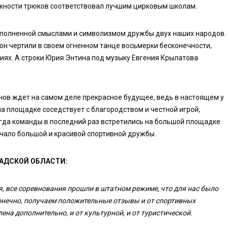
ложности трюков соответствовал лучшим цирковым школам.
аполненной смыслами и символизмом дружбы двух наших народов.
кон чертили в своем огненном танце восьмерки бесконечности,
ниях. А строки Юрия Энтина под музыку Евгения Крылатова
нов ждет на самом деле прекрасное будущее, ведь в настоящем у
на площадке соседствует с благородством и честной игрой,
когда команды в последний раз встретились на большой площадке
начало большой и красивой спортивной дружбы.
АДСКОЙ ОБЛАСТИ:
, все соревнования прошли в штатном режиме, что для нас было
конечно, получаем положительные отзывы и от спортивных
ена дополнительно, и от культурной, и от туристической.