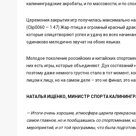
калининградские акробаты, и по массовости, и по с
Церемония закрытия игр получилась максимально н
(Clip0060 — 1:47) Жар-птица и огромный красный дра
которые олицетворяют успех и удачу во всех начина
одинаково мелодично звучат на обоих языках.
Молодое поколение российских и китайских спортсме
них есть игры, которые объединяют. Дух состязаний 
поэтому даже немного грустно стало в тот момент, 
лицом к лицу, но на самом деле – это не финал, это 
НАТАЛЬЯ ИЩЕНКО, МИНИСТР СПОРТА КАЛИНИНГР
— Итоги очень хорошие, атмосфера царила прекрасная
самое главное, но и пообщавшись со спортсменами, 
мероприятий, и от той программы, что была подготовл