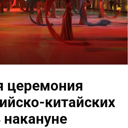
я церемония
ийско-китайских
ь накануне