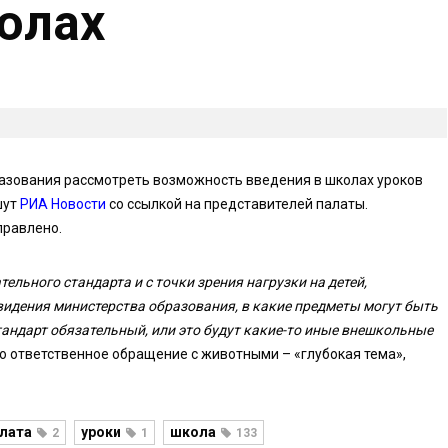
олах
азования рассмотреть возможность введения в школах уроков
шут
РИА Новости
со ссылкой на представителей палаты.
правлено.
ельного стандарта и с точки зрения нагрузки на детей,
идения министерства образования, в какие предметы могут быть
тандарт обязательный, или это будут какие-то иные внешкольные
то ответственное обращение с животными – «глубокая тема»,
лата
уроки
школа
2
1
133