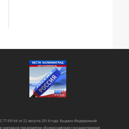
С 77-59166 от 22 августа 2014 года. Выдано Федеральной
е унитарное предприятие «Всероссийская государственная