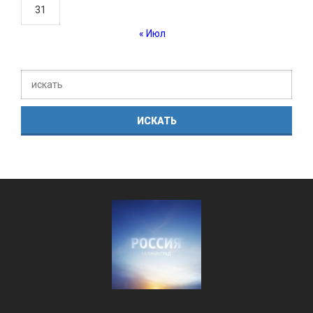
31
« Июл