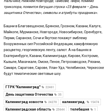
Нальчике, Нижнем Новгороде, Тамбове, Твери, помимо
триколора, появится бегущая строка «23 февраля – День
защитника Отечества», символы и атрибуты праздника».
Башни в Благовещенске, Брянске, Грозном, Казани, Калуге,
Майкопе, Мурманске, Новгороде, Новосибирске, Оренбурге,
Перми, Саранске, Сочи и Якутске покажут эмблему
Вооруженных сил Российской Федерации, камуфляжную
расцветку, георгиевскую ленту, салют. А на башнях в
Екатеринбурге, Казани, Калининграде, Кирове, Костроме,
Кызыле, Махачкале, Омске, Пензе, Петрозаводске, Рязани,
Самаре, Саратове, Сарове, Улан-Удэ, Челябинске, Черкесске
будут тематические световые шоу.
ГТРК "Калининград"
22461
День защитника Отечества
35
Калининград новости
калининград.
24270
15474
Калининградская область
телебашня
25644
1