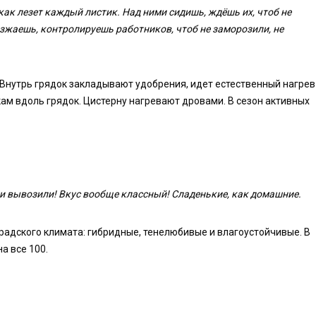
ак лезет каждый листик. Над ними сидишь, ждёшь их, чтоб не
зжаешь, контролируешь работников, чтоб не заморозили, не
Внутрь грядок закладывают удобрения, идет естественный нагрев
кам вдоль грядок. Цистерну нагревают дровами. В сезон активных
 вывозили! Вкус вообще классный! Сладенькие, как домашние.
адского климата: гибридные, тенелюбивые и влагоустойчивые. В
а все 100.