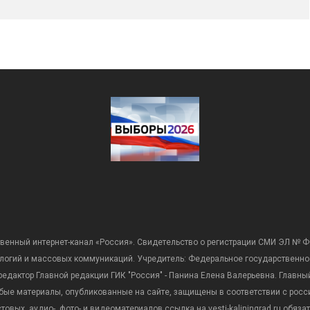
венный интернет-канал «Россия». Свидетельство о регистрации СМИ ЭЛ № Ф
ологий и массовых коммуникаций. Учредитель: Федеральное государственно
дактор Главной редакции ГИК "Россия" - Панина Елена Валерьевна. Главный 
 любые материалы, опубликованные на сайте, защищены в соответствии с р
вых, аудио-, фото- и видеоматериалов ссылка на vesti-kaliningrad.ru обяз