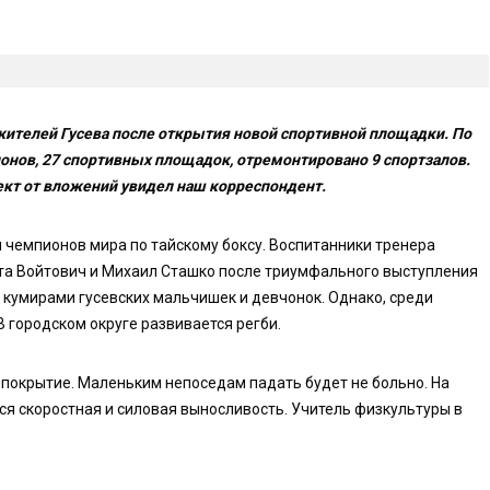
жителей Гусева после открытия новой спортивной площадки. По
онов, 27 спортивных площадок, отремонтировано 9 спортзалов.
ект от вложений увидел наш корреспондент.
 чемпионов мира по тайскому боксу. Воспитанники тренера
а Войтович и Михаил Сташко после триумфального выступления
 кумирами гусевских мальчишек и девчонок. Однако, среди
 городском округе развивается регби.
покрытие. Маленьким непоседам падать будет не больно. На
ся скоростная и силовая выносливость. Учитель физкультуры в