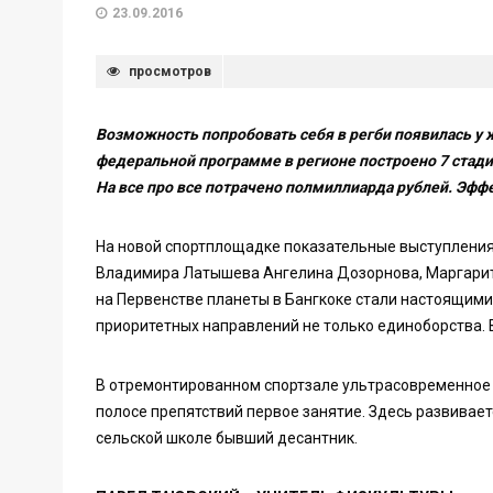
23.09.2016
просмотров
Возможность попробовать себя в регби появилась у 
федеральной программе в регионе построено 7 стади
На все про все потрачено полмиллиарда рублей. Эфф
На новой спортплощадке показательные выступления
Владимира Латышева Ангелина Дозорнова, Маргарит
на Первенстве планеты в Бангкоке стали настоящими
приоритетных направлений не только единоборства. В
В отремонтированном спортзале ультрасовременное 
полосе препятствий первое занятие. Здесь развивает
сельской школе бывший десантник.