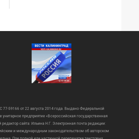
С 77-59166 от 22 августа 2014 года. Выдано Федеральной
е унитарное предприятие «Всероссийская государственная
редактор сайта: Ильина Н.Г. Электронная почта редакции:
оссийским и международным законодательством об авторском
ательна. При полной или частичной перепечатке текстовых