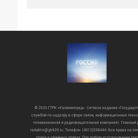
© 2025 ГТРК «Калининград». Сетевое издание «Государст
службой по надзору в сфере связи, информационных техн
телевизионная и радиовещательная компания». Главный ре
redaktor@gtrk39.ru. Телефон: (4012)538444. Все права на
праве и смежных правах. При любом использовании тексто