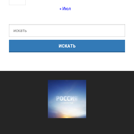
« Июл