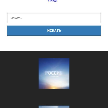
« Июл