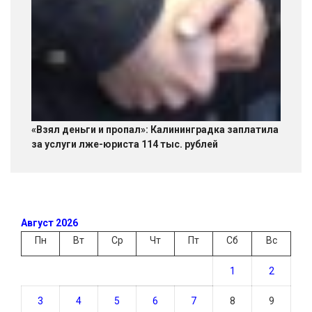
«Взял деньги и пропал»: Калининградка заплатила
за услуги лже-юриста 114 тыс. рублей
Август 2026
Пн
Вт
Ср
Чт
Пт
Сб
Вс
1
2
3
4
5
6
7
8
9