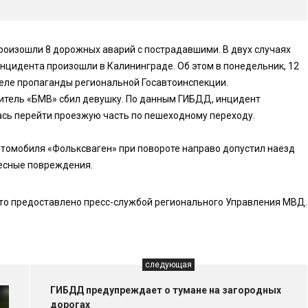
роизошли 8 дорожных аварий с пострадавшими. В двух случаях
нцидента произошли в Калининграде. Об этом в понедельник, 12
деле пропаганды региональной Госавтоинспекции.
дитель «БМВ» сбил девушку. По данным ГИБДД, инцидент
ась перейти проезжую часть по пешеходному переходу.
втомобиля «Фольксваген» при повороте направо допустил наезд
лесные повреждения.
то предоставлено пресс-службой регионального Управления МВД.
следующая
ГИБДД предупреждает о тумане на загородных
дорогах