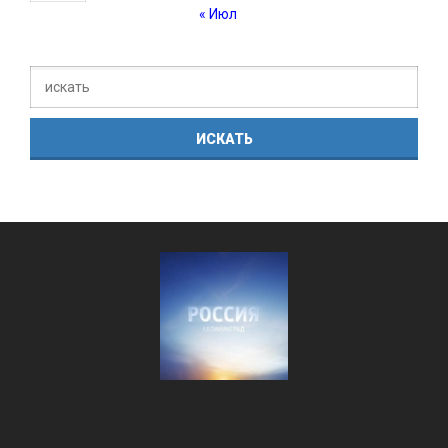
« Июл