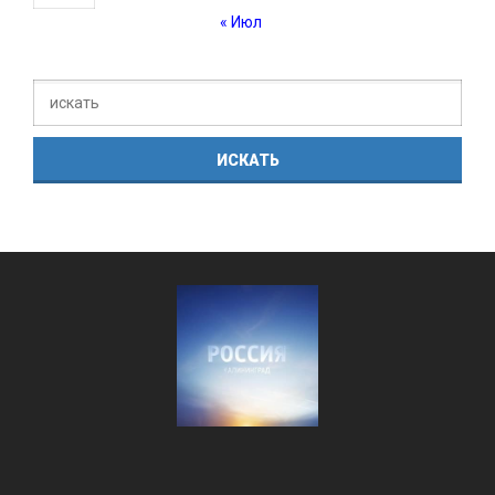
« Июл