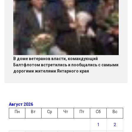
В доме ветеранов власти, командующий
Балтфлотом встретились и пообщались с самыми
дорогими жителями Янтарного края
Август 2026
Пн
Вт
Ср
Чт
Пт
Сб
Вс
1
2