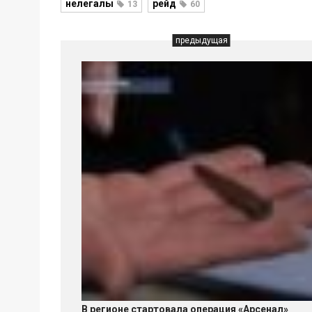
нелегалы
рейд
13
60
предыдущая
В регионе стартовала операция «Арсенал»