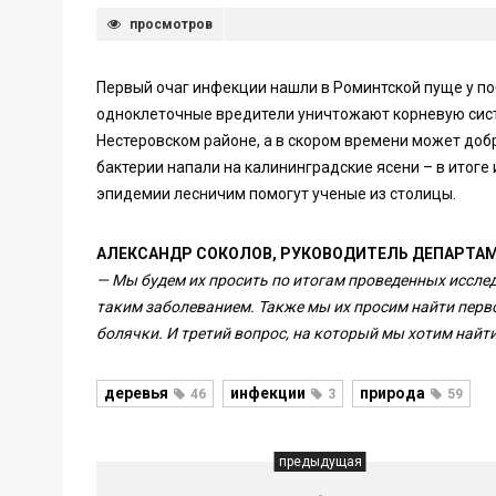
просмотров
Первый очаг инфекции нашли в Роминтской пуще у п
одноклеточные вредители уничтожают корневую сист
Нестеровском районе, а в скором времени может добр
бактерии напали на калининградские ясени – в итоге
эпидемии лесничим помогут ученые из столицы.
АЛЕКСАНДР СОКОЛОВ, РУКОВОДИТЕЛЬ ДЕПАРТАМ
— Мы будем их просить по итогам проведенных иссле
таким заболеванием. Также мы их просим найти перв
болячки. И третий вопрос, на который мы хотим найти
деревья
инфекции
природа
46
3
59
предыдущая