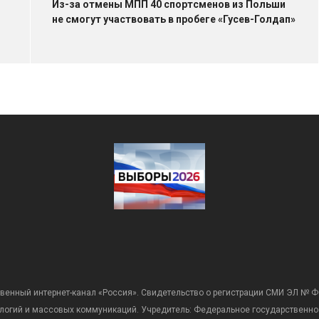
Из-за отмены МПП 40 спортсменов из Польши
не смогут участвовать в пробеге «Гусев-Голдап»
венный интернет-канал «Россия». Свидетельство о регистрации СМИ ЭЛ № Ф
ологий и массовых коммуникаций. Учредитель: Федеральное государственно