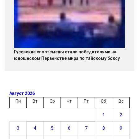
Гусевские спортсмены стали победителями на
юношеском Первенстве мира по тайскому боксу
Август 2026
Пн
Вт
Ср
Чт
Пт
Сб
Вс
1
2
3
4
5
6
7
8
9