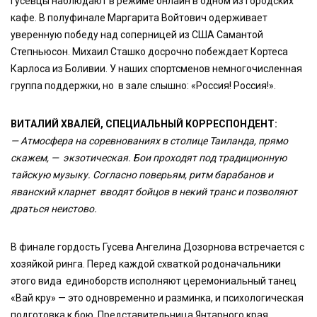
гусевцы наблюдают в режиме онлайн в одном из городских
кафе. В полуфинале Маргарита Войтович одерживает
уверенную победу над соперницей из США Самантой
Степньюсон. Михаил Сташко досрочно побеждает Кортеса
Карлоса из Боливии. У наших спортсменов немногочисленная
группа поддержки, но в зале слышно: «Россия! Россия!».
ВИТАЛИЙ ХВАЛЕЙ, СПЕЦИАЛЬНЫЙ КОРРЕСПОНДЕНТ:
— Атмосфера на соревнованиях в столице Таиланда, прямо
скажем, — экзотическая. Бои проходят под традиционную
тайскую музыку. Согласно поверьям, ритм барабанов и
яванский кларнет вводят бойцов в некий транс и позволяют
драться неистово.
В финале гордость Гусева Ангелина Дозорнова встречается с
хозяйкой ринга. Перед каждой схваткой родоначальники
этого вида единоборств исполняют церемониальный танец
«Вай кру» — это одновременно и разминка, и психологическая
подготовка к бою. Представительница Янтарного края