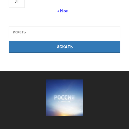
31
« Июл