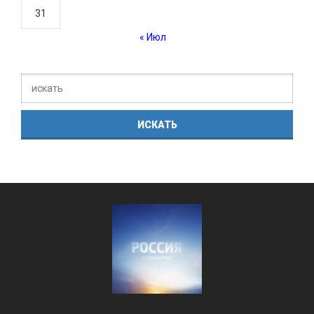
31
« Июл