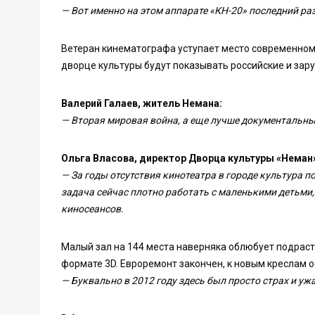
— Вот именно на этом аппарате «КН-20» последний ра
Ветеран кинематографа уступает место современном
дворце культуры будут показывать российские и зару
Валерий Галаев, житель Немана:
— Вторая мировая война, а еще лучше документальные,
Ольга Власова, директор Дворца культуры «Неман
— За годы отсутствия кинотеатра в городе культура п
задача сейчас плотно работать с маленькими детьми,
киносеансов.
Малый зал на 144 места наверняка облюбует подрас
формате 3D. Евроремонт закончен, к новым креслам о
— Буквально в 2012 году здесь был просто страх и ужа