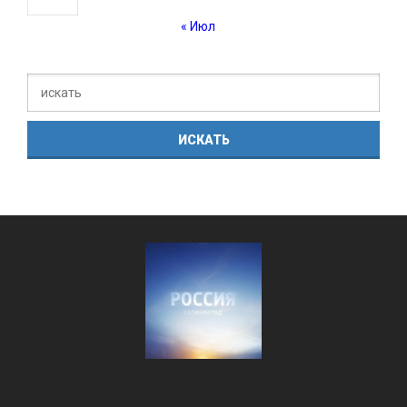
« Июл