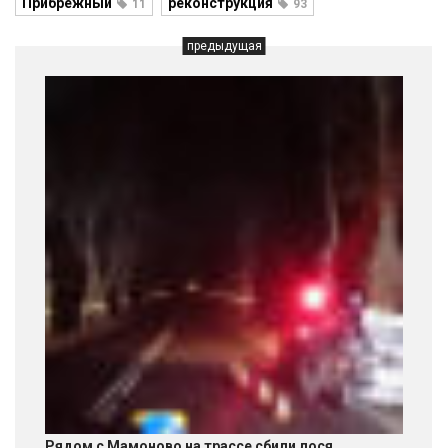
Прибрежный
реконструкция
11
93
предыдущая
Рядом с Мамоново на трассе сбили лося