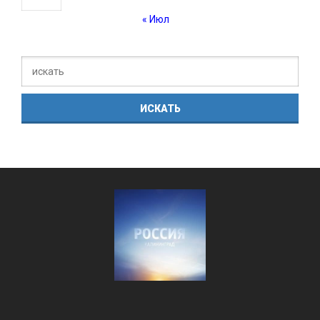
« Июл