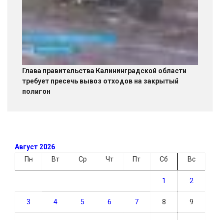
Глава правительства Калининградской области
требует пресечь вывоз отходов на закрытый
полигон
Август 2026
Пн
Вт
Ср
Чт
Пт
Сб
Вс
1
2
3
4
5
6
7
8
9