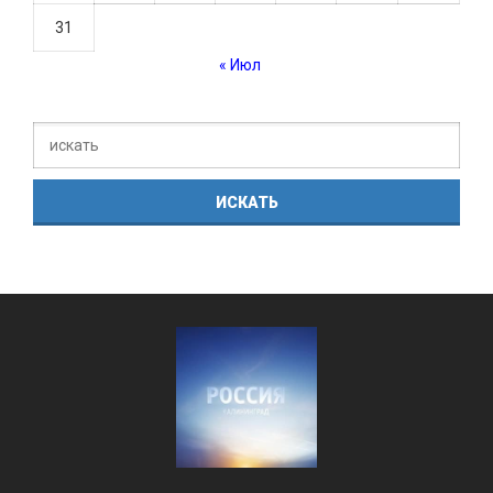
31
« Июл