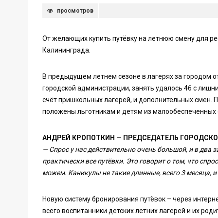
просмотров
От желающих купить путёвку на летнюю смену для реб
Калининграда.
В предыдущем летнем сезоне в лагерях за городом от
городской администрации, занять удалось 46 с лишни
счёт пришкольных лагерей, и дополнительных смен. 
положены льготникам и детям из малообеспеченных 
АНДРЕЙ КРОПОТКИН — ПРЕДСЕДАТЕЛЬ ГОРОДСКО
— Спрос у нас действительно очень большой, и в два 
практически все путёвки. Это говорит о том, что спро
можем. Каникулы не такие длинные, всего 3 месяца, и 
Новую систему бронирования путёвок – через интерн
всего воспитанники детских летних лагерей и их род