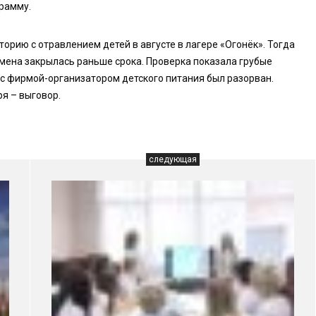
рамму.
рию с отравлением детей в августе в лагере «Огонёк». Тогда
мена закрылась раньше срока. Проверка показала грубые
с фирмой-организатором детского питания был разорван.
я – выговор.
следующая