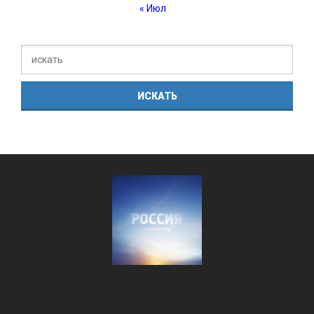
« Июл