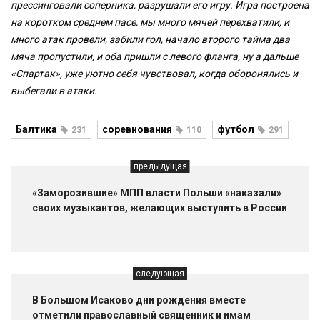
прессинговали соперника, разрушали его игру. Игра построена
на коротком среднем пасе, мы много мячей перехватили, и
много атак провели, забили гол, начало второго тайма два
мяча пропустили, и оба пришли с левого фланга, ну а дальше
«Спартак», уже уютно себя чувствовал, когда оборонялись и
выбегали в атаки.
Балтика
соревнования
футбол
231
110
291
предыдущая
«Заморозившие» МПП власти Польши «наказали»
своих музыкантов, желающих выступить в России
следующая
В Большом Исаково дни рождения вместе
отметили православный священник и имам