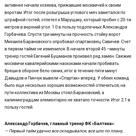
активнее начали хозяева, прижавшие москвичей к своим
воротам. Итог после розыгрыша углового мяч заметался по
штрафной гостей, отлетел к Марущаку, который пробил с 20-ти
метров в верхний угол. 1:0 в пользу подопечных Александра
Горбачева. Спустя три минуты на прочность стойку ворот
Михаила Барановского опробовал спартаковец Савичев. Счет
в первом тайме не изменился. В начале второй 45 –минуты
тренер гостей Евгений Бушманов произвел ряд замен. Свежие
москвичи кавалерийскими наскоками начали пробивать
бреши в обороне бело-синих, итог в течение пяти минут
Давыдов и Пинчук вывели «Спартак» вперёд. У обеих команд
было еще несколько хороших возможностей отличиться, на
пути коллектива из Москвы стоял Барановский, а
калининградцам элементарно не хватало точности. Итог 2:1 в
пользу гостей.
Александр Горбачев, главный тренер ФК «Балтика»:
— Первый тайм удачно все складывался, все шло по плану,