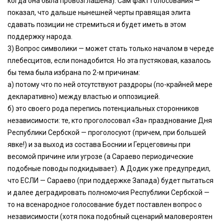
когда она была провозглашена). Сам факт голосования —
показал, что дальше нынешней черты правящая элита
сдавать позиции не стремиться и будет иметь в этом
поддержку народа.
3) Вопрос символики — может стать только началом в череде
плебесцитов, если понадобится. Но эта пустяковая, казалось
бы тема была избрана по 2-м причинам:
а) потому что по ней отсутствуют раздроры (по-крайней мере
декларативно) между властью и оппозицией.
б) это своего рода перепись потенциальных сторонников
независимости: те, кто проголосовал «За» празднование Дня
Республики Сербской — проголосуют (причем, при большей
явке!) и за выход из состава Боснии и Герцеговины при
весомой причине или угрозе (а Сараево периодические
подобные поводы подкидывает). А Додик уже предупредил,
что ЕСЛИ — Сараево (при поддержке Запада) будет пытаться
и далее деградировать полномочия Республики Сербской —
то на всенародное голосование будет поставлен вопрос о
независимости (хотя пока подобный сценарий маловероятен