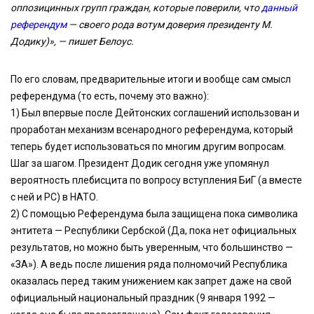
оппозицинных групп граждан, которые поверили, что
данный
референдум
— своего рода вотум доверия президенту М.
Додику)», — пишет Белоус.
По его словам, предварительные итоги и вообще сам смысл
референдума (то есть, почему это важно):
1) Был впервые после Дейтонских соглашений использован и
проработан механизм всенародного референдума, который
теперь будет использоваться по многим другим вопросам.
Шаг за шагом. Президент Додик сегодня уже упомянул
вероятность плебисцита по вопросу вступления БиГ (а вместе
с ней и РС) в НАТО.
2) С помощью Референдума была защищена пока символика
энтитета — Республики Сербской (Да, пока нет официальных
результатов, но можно быть уверенным, что большинство —
«ЗА»). А ведь после лишения ряда полномочий Республика
оказалась перед таким унижением как запрет даже на свой
официальный национальный праздник (9 января 1992 —